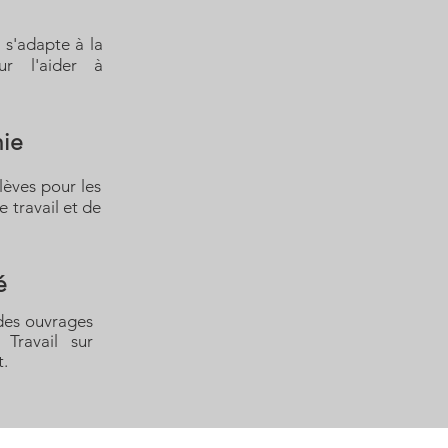
S
s'adapte à la
ur l'aider à
mie
lèves pour les
 travail et de
é
 des ouvrages
 Travail sur
t.