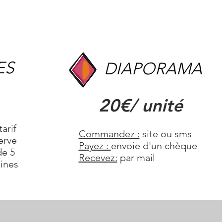
ES
DIAPORAMA
20€/ unité
arif
Commandez :
site ou sms
erve
Payez :
envoie d'un chèque
e 5
Recevez:
par mail
aines