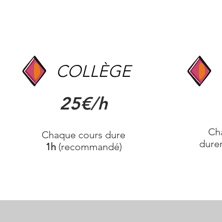
COLLÈGE
25€/h
Ch
Chaque cours dure
dure
1h
(recommandé)