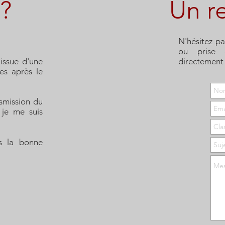
 ?
Un r
N'hésitez p
ou prise
issue d'une
directement 
ues après le
smission du
 je me suis
s la bonne