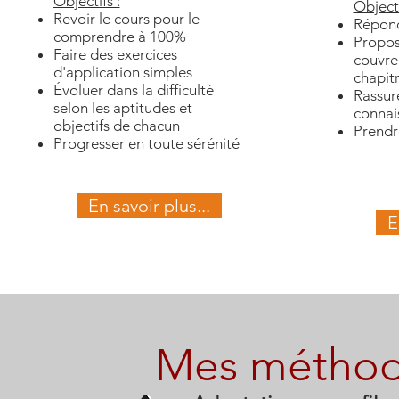
Objectifs :
Objecti
Revoir le cours pour le
Répond
comprendre à 100%
Propos
Faire des exercices
couvren
d'application simples
chapit
Évoluer dans la difficulté
Rassure
selon les aptitudes et
connai
objectifs de chacun
Prendr
Progresser en toute sérénité
En savoir plus...
E
Mes métho