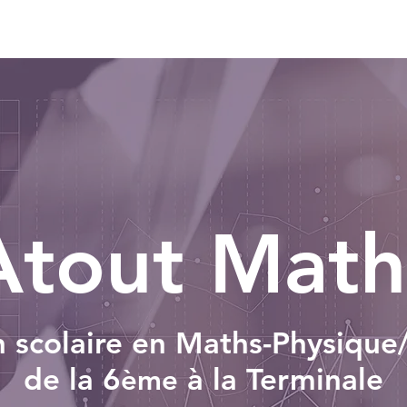
Accueil
Services
Contact
Atout Math
n scolaire en Maths-Physique
de la 6
à la Terminale
ème