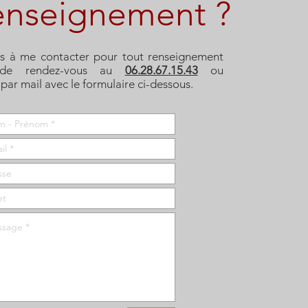
enseignement ?
as à me contacter pour tout renseignement
 de rendez-vous au
06.28.67.15.43
ou
par mail avec le formulaire ci-dessous.