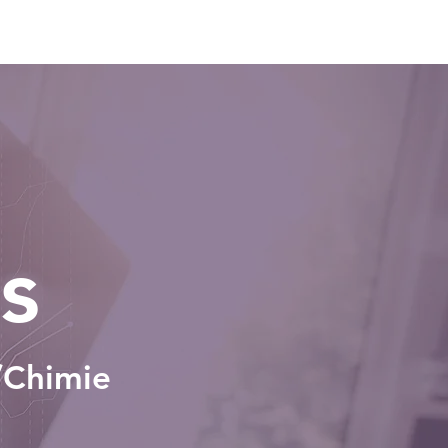
Sujets corrigés
s
/Chimie