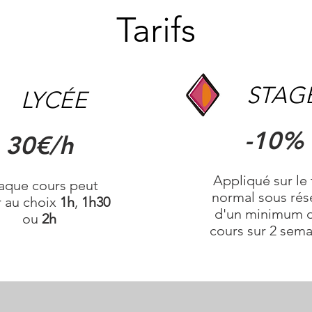
Tarifs
STAG
LYCÉE
-10%
30€/h
Appliqué sur le t
aque cours peut
normal sous rés
r au choix
1h
,
1h30
d'un minimum d
ou
2h
cours sur 2 sem