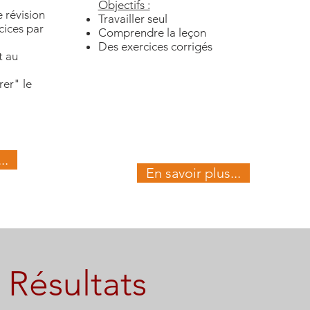
Objectifs :
 révision
Travailler seul
cices par
Comprendre la leçon
Des exercices corrigés
t au
rer" le
..
En savoir plus...
Résultats