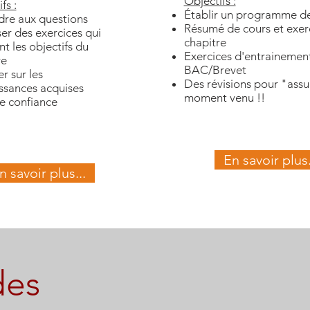
Objectifs :
fs :
Établir un programme de
re aux questions
Résumé de cours et exer
er des exercices qui
chapitre
t les objectifs du
Exercices d'entrainemen
re
BAC/Brevet
r sur les
Des révisions pour "assu
ssances acquises
moment venu !!
e confiance
En savoir plus.
n savoir plus...
des